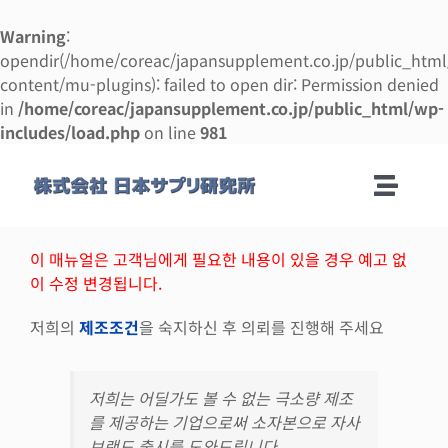
Warning
:
opendir(/home/coreac/japansupplement.co.jp/public_htm
content/mu-plugins): failed to open dir: Permission denied
in
/home/coreac/japansupplement.co.jp/public_html/wp-
includes/load.php
on line
981
콘
텐
Toggle
츠
로
Naviga
회사안내
건
이 매뉴얼은 고객님에게 필요한 내용이 있을 경우 예고 없
너
이 수정 변경됩니다.
뛰
제조 안내
기
저희의
제조조건
을 숙지하신 후 의뢰를 진행해 주세요
제조 의뢰 매뉴얼
저희는 어딜가도 볼 수 없는 극소량 제조
를 제공하는 기업으로써 소자본으로 자사
사업 설명
브랜드 출시를 도와드립니다.