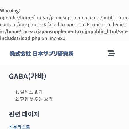
Warning
:
opendir(/home/coreac/japansupplement.co.jp/public_htm
content/mu-plugins): failed to open dir: Permission denied
in
/home/coreac/japansupplement.co.jp/public_html/wp-
includes/load.php
on line
981
콘
텐
Toggle
츠
로
Naviga
회사안내
건
GABA(가바)
너
뛰
제조 안내
릴렉스 효과
기
혈압 낮추는 효과
제조 의뢰 매뉴얼
관련 페이지
성분리스트
사업 설명