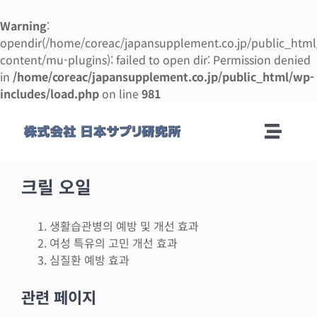
Warning
:
opendir(/home/coreac/japansupplement.co.jp/public_htm
content/mu-plugins): failed to open dir: Permission denied
in
/home/coreac/japansupplement.co.jp/public_html/wp-
includes/load.php
on line
981
콘
텐
Toggle
츠
로
Naviga
회사안내
건
크릴 오일
너
뛰
제조 안내
생활습관병의 예방 및 개선 효과
기
여성 특유의 고민 개선 효과
심질환 예방 효과
제조 의뢰 매뉴얼
관련 페이지
사업 설명