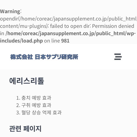
Warning
:
opendir(/home/coreac/japansupplement.co.jp/public_htm
content/mu-plugins): failed to open dir: Permission denied
in
/home/coreac/japansupplement.co.jp/public_html/wp-
includes/load.php
on line
981
콘
텐
Toggle
츠
로
Naviga
회사안내
건
에리스리톨
너
뛰
제조 안내
충치 예방 효과
기
구취 예방 효과
혈당 상승 억제 효과
제조 의뢰 매뉴얼
관련 페이지
사업 설명