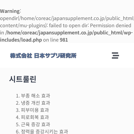
Warning
:
opendir(/home/coreac/japansupplement.co.jp/public_htm
content/mu-plugins): failed to open dir: Permission denied
in
/home/coreac/japansupplement.co.jp/public_html/wp-
includes/load.php
on line
981
콘
텐
Toggle
츠
로
Naviga
회사안내
건
시트룰린
너
뛰
제조 안내
부종 해소 효과
기
냉증 개선 효과
피부미용 효과
제조 의뢰 매뉴얼
피로회복 효과
근육 증강 효과
정력을 증강시키는 효과
사업 설명