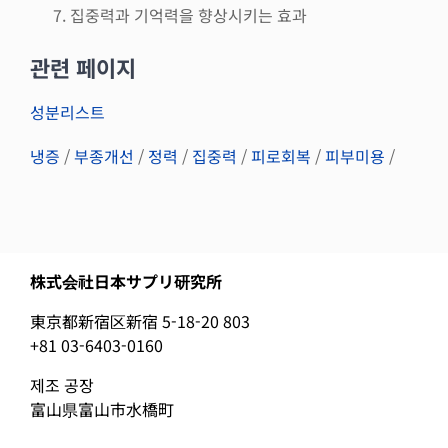
집중력과 기억력을 향상시키는 효과
관련 페이지
성분리스트
냉증
/
부종개선
/
정력
/
집중력
/
피로회복
/
피부미용
/
株式会社日本サプリ研究所
東京都新宿区新宿 5-18-20 803
+81 03-6403-0160
제조 공장
富山県富山市水橋町