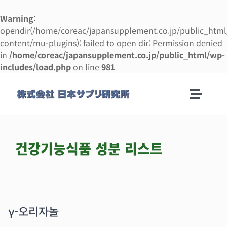
Warning
:
opendir(/home/coreac/japansupplement.co.jp/public_htm
content/mu-plugins): failed to open dir: Permission denied
in
/home/coreac/japansupplement.co.jp/public_html/wp-
includes/load.php
on line
981
콘
텐
Toggle
츠
로
Naviga
회사안내
건
너
건강기능식품 성분 리스트
뛰
제조 안내
기
제조 의뢰 매뉴얼
γ-오리자놀
사업 설명