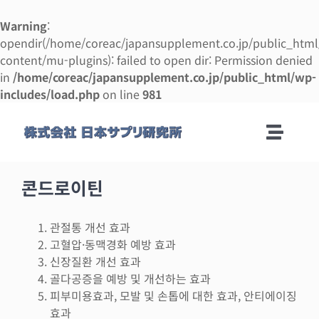
Warning
:
opendir(/home/coreac/japansupplement.co.jp/public_htm
content/mu-plugins): failed to open dir: Permission denied
in
/home/coreac/japansupplement.co.jp/public_html/wp-
includes/load.php
on line
981
콘
텐
Toggle
츠
로
Naviga
회사안내
건
콘드로이틴
너
뛰
제조 안내
관절통 개선 효과
기
고혈압·동맥경화 예방 효과
신장질환 개선 효과
제조 의뢰 매뉴얼
골다공증을 예방 및 개선하는 효과
피부미용효과, 모발 및 손톱에 대한 효과, 안티에이징
효과
사업 설명